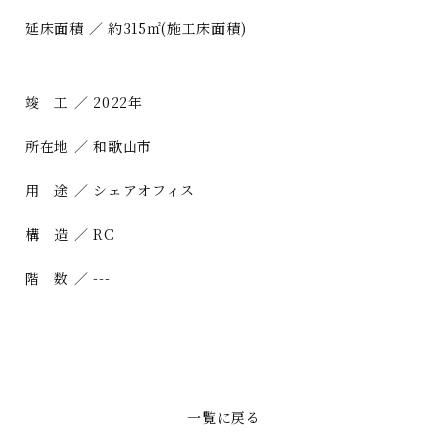
延床面積 ／ 約315㎡(施工床面積)
竣 工 ／ 2022年
所在地 ／ 和歌山市
用 途 ／ シェアオフィス
構 造 ／ RC
階 数 ／ ---
一覧に戻る