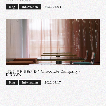
2023.08.04
Blog
Information
《設計事例更新》K型 Chocolate Company・
KINOWA
2022.03.17
Blog
Information